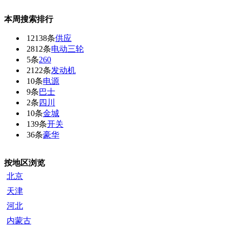
本周搜索排行
12138条
供应
2812条
电动三轮
5条
260
2122条
发动机
10条
电源
9条
巴士
2条
四川
10条
金城
139条
开关
36条
豪华
按地区浏览
北京
天津
河北
内蒙古