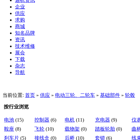
通机资讯
企业
供应
求购
商城
知名品牌
资讯
技术维修
展会
下载
杂志
导航
当前位置:
首页
»
供应
»
电动三轮、二轮车
»
基础部件
»
轮毂
按行业浏览
电池
(15)
控制器
(6)
电机
(11)
充电器
(9)
仪
鞍座
(8)
飞轮
(10)
载物架
(0)
踏板轮胎
(0)
曲
刹车片
(5)
接线盒
(0)
后桥
(10)
套锁
(6)
线