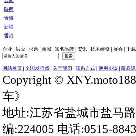
云南
陕西
青海
新疆
香港
企业
|
供应
|
求购
|
商城
|
知名品牌
|
资讯
|
技术维修
|
展会
|
下载
网站首页
|
全国发行点
|
关于我们
|
联系方式
|
使用协议
|
版权隐
Copyright © XNY.moto
车》
地址:江苏省盐城市盐马路1
编:224005 电话:0515-884