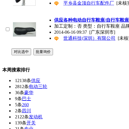
平乡县金顶自行车配件厂
[未核
供应各种电动自行车鞍座/自行车鞍座
加工定制：否 类型：自行车鞍座 品牌
2014-06-16 09:37
[广东深圳市]
世通科技(深圳）有限公司
[未核
本周搜索排行
12138条
供应
2812条
电动三轮
36条
豪华
9条
巴士
5条
260
2条
四川
2122条
发动机
139条
开关
21条
专业