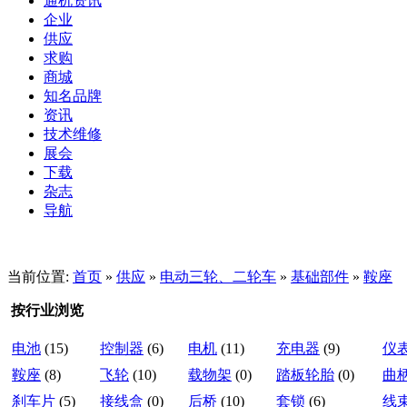
通机资讯
企业
供应
求购
商城
知名品牌
资讯
技术维修
展会
下载
杂志
导航
当前位置:
首页
»
供应
»
电动三轮、二轮车
»
基础部件
»
鞍座
按行业浏览
电池
(15)
控制器
(6)
电机
(11)
充电器
(9)
仪
鞍座
(8)
飞轮
(10)
载物架
(0)
踏板轮胎
(0)
曲
刹车片
(5)
接线盒
(0)
后桥
(10)
套锁
(6)
线