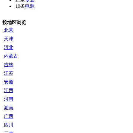
10条
电源
按地区浏览
北京
天津
河北
内蒙古
吉林
江苏
安徽
江西
河南
湖南
广西
四川