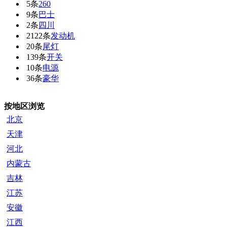
5条
260
9条
巴士
2条
四川
2122条
发动机
20条
尾灯
139条
开关
10条
电源
36条
豪华
按地区浏览
北京
天津
河北
内蒙古
吉林
江苏
安徽
江西