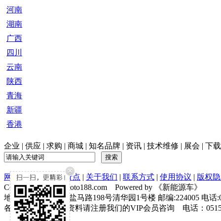
河南
湖南
广西
四川
云南
陕西
青海
新疆
香港
企业
|
供应
|
求购
|
商城
|
知名品牌
|
资讯
|
技术维修
|
展会
|
下载
网站首页
|
全国发行点
|
关于我们
|
联系方式
|
使用协议
|
版权隐
Copyright © XNY.moto188.com Powered by 《新能源车》
地址:江苏省盐城市盐马路198号清华园1号楼 邮编:224005 电话:0515-884
各新能源市场详细资料请注册我们的VIP会员咨询 电话：0515-83279080