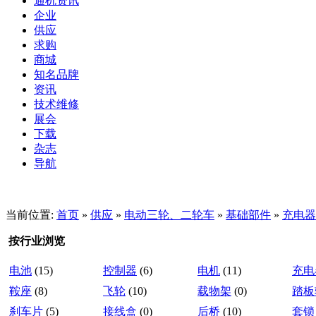
通机资讯
企业
供应
求购
商城
知名品牌
资讯
技术维修
展会
下载
杂志
导航
当前位置:
首页
»
供应
»
电动三轮、二轮车
»
基础部件
»
充电器
按行业浏览
电池
(15)
控制器
(6)
电机
(11)
充电
鞍座
(8)
飞轮
(10)
载物架
(0)
踏板
刹车片
(5)
接线盒
(0)
后桥
(10)
套锁