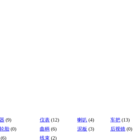
器
(9)
仪表
(12)
喇叭
(4)
车把
(13)
轮胎
(0)
曲柄
(6)
泥板
(3)
后视镜
(0)
(6)
线束
(2)