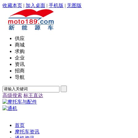
收藏本页
|
加入桌面
|
手机版
|
无图版
供应
商城
求购
企业
资讯
招商
导航
高级搜索
标王直达
首页
摩托车资讯