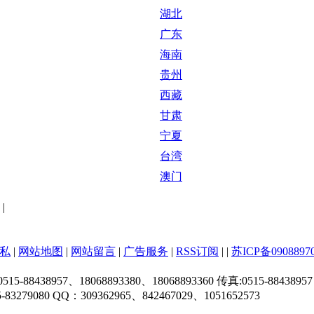
湖北
广东
海南
贵州
西藏
甘肃
宁夏
台湾
澳门
|
私
|
网站地图
|
网站留言
|
广告服务
|
RSS订阅
|
|
苏ICP备0908897
38957、18068893380、18068893360 传真:0515-88438957
 QQ：309362965、842467029、1051652573