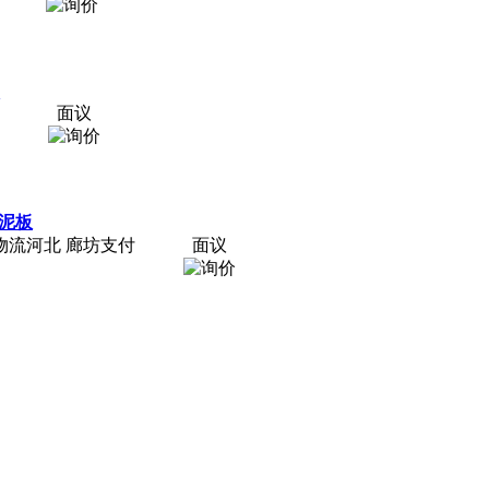
面议
挡泥板
货\物流河北 廊坊支付
面议