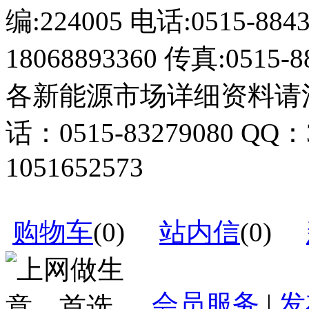
编:224005 电话:0515-884
18068893360 传真:0515-8
各新能源市场详细资料请
话：0515-83279080 QQ：
1051652573
购物车
(
0
)
站内信
(
0
)
会员服务
|
发