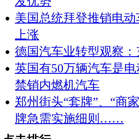
发优势
美国总统拜登推销电动
上涨
德国汽车业转型观察：
英国有50万辆汽车是电
禁销内燃机汽车
郑州街头“套牌”、“商
牌急需实施细则……