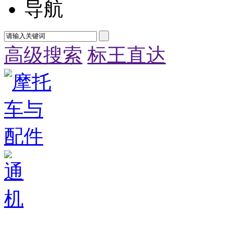
导航
高级搜索
标王直达