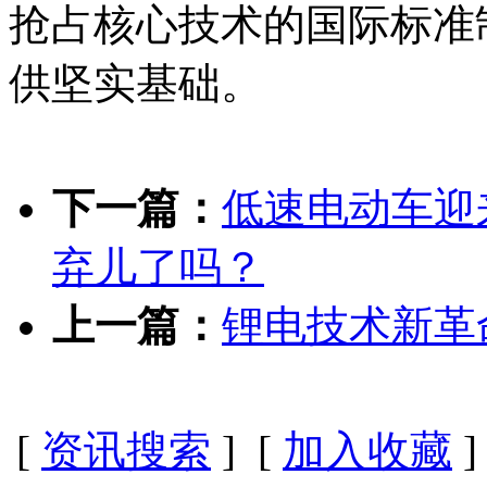
抢占核心技术的国际标准
供坚实基础。
下一篇：
低速电动车迎
弃儿了吗？
上一篇：
锂电技术新革
[
资讯搜索
] [
加入收藏
]