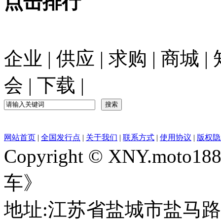
点击排行
企业
|
供应
|
求购
|
商城
|
会
|
下载
|
网站首页
|
全国发行点
|
关于我们
|
联系方式
|
使用协议
|
版权隐
Copyright © XNY.moto
车》
地址:江苏省盐城市盐马路1