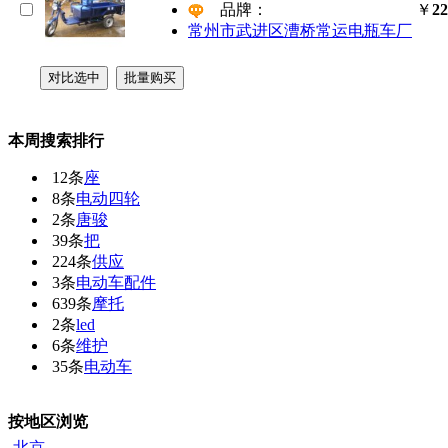
品牌：
￥
22
常州市武进区漕桥常运电瓶车厂
本周搜索排行
12条
座
8条
电动四轮
2条
唐骏
39条
把
224条
供应
3条
电动车配件
639条
摩托
2条
led
6条
维护
35条
电动车
按地区浏览
北京