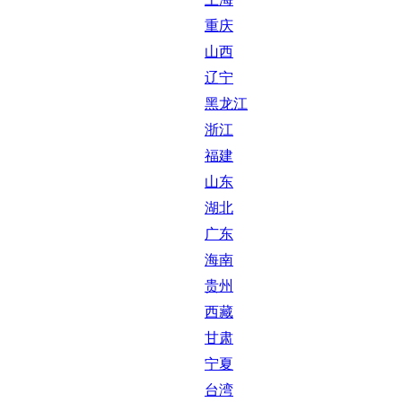
重庆
山西
辽宁
黑龙江
浙江
福建
山东
湖北
广东
海南
贵州
西藏
甘肃
宁夏
台湾