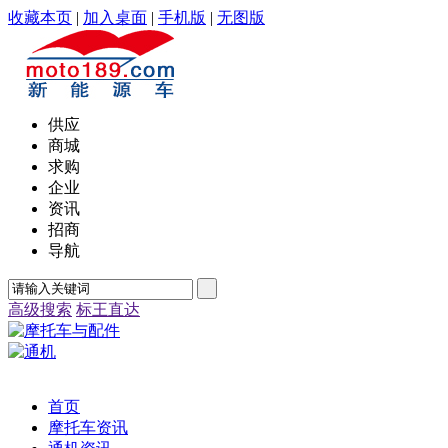
收藏本页
|
加入桌面
|
手机版
|
无图版
供应
商城
求购
企业
资讯
招商
导航
高级搜索
标王直达
首页
摩托车资讯