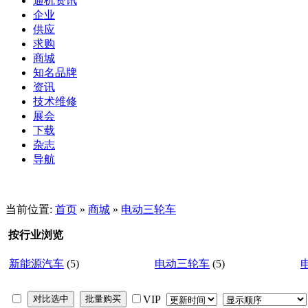
通机资讯
企业
供应
求购
商城
知名品牌
资讯
技术维修
展会
下载
杂志
导航
当前位置:
首页
»
商城
»
电动三轮车
按行业浏览
新能源汽车
(5)
电动三轮车
(5)
VIP