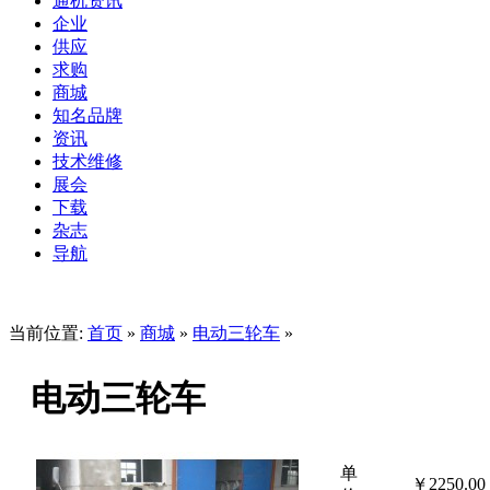
通机资讯
企业
供应
求购
商城
知名品牌
资讯
技术维修
展会
下载
杂志
导航
当前位置:
首页
»
商城
»
电动三轮车
»
电动三轮车
单
￥
2250.00