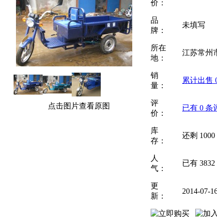
价：
品
未填写
牌：
所在
江苏常州
地：
销
累计出售
量：
评
点击图片查看原图
已有
0
条
价：
库
还剩
1000
存：
人
已有
3832
气：
更
2014-07-1
新：