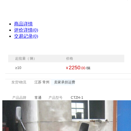
商品详情
评价详情(0)
交易记录(0)
起批量（
辆
）
价格
2250
≥10
¥
.00
/辆
发货\物流
江苏 常州
卖家承担运费
产品品牌
常通
产品型号
CTZH-1