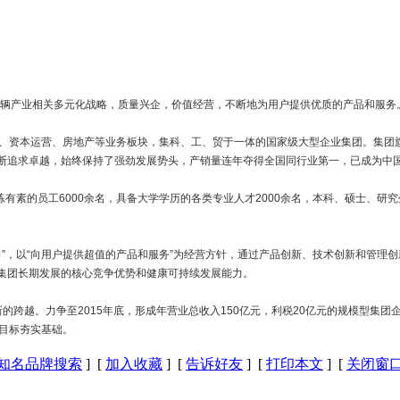
施车辆产业相关多元化战略，质量兴企，价值经营，不断地为用户提供优质的产品和服务
资本运营、房地产等业务板块，集科、工、贸于一体的国家级大型企业集团。集团旗
不断追求卓越，始终保持了强劲发展势头，产销量连年夺得全国同行业第一，已成为中
有素的员工6000余名，具备大学学历的各类专业人才2000余名，本科、硕士、研究
，以“向用户提供超值的产品和服务”为经营方针，通过产品创新、技术创新和管理创
了集团长期发展的核心竞争优势和健康可持续发展能力。
跨越。力争至2015年底，形成年营业总收入150亿元，利税20亿元的规模型集团企
展目标夯实基础。
知名品牌搜索
] [
加入收藏
] [
告诉好友
] [
打印本文
] [
关闭窗