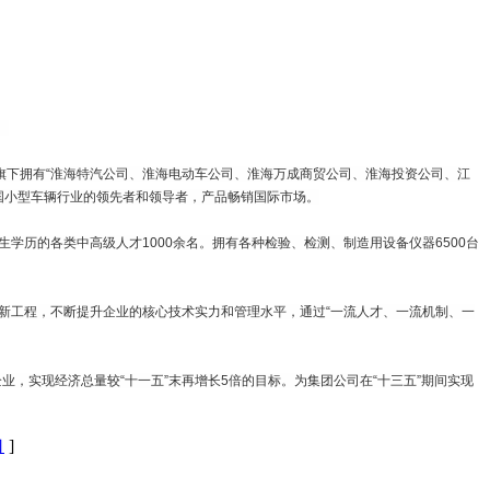
。
下拥有“淮海特汽公司、淮海电动车公司、淮海万成商贸公司、淮海投资公司、江
国小型车辆行业的领先者和领导者，产品畅销国际市场。
生学历的各类中高级人才1000余名。拥有各种检验、检测、制造用设备仪器6500台
新工程，不断提升企业的核心技术实力和管理水平，通过“一流人才、一流机制、一
业，实现经济总量较“十一五”末再增长5倍的目标。为集团公司在“十三五”期间实现
口
]