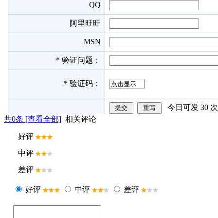
共
0
条 [查看全部]
相关评论