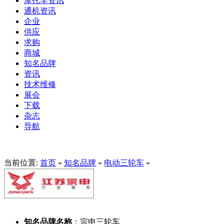
摩托车资讯
通机资讯
企业
供应
求购
商城
知名品牌
资讯
技术维修
展会
下载
杂志
导航
当前位置:
首页
»
知名品牌
»
电动三轮车
»
知名品牌名称
：
宗申三轮车