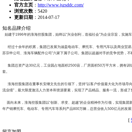
官方主页
：
http://www.jszsddc.com/
浏览次数
：
5420
更新日期
：2014-07-17
知名品牌介绍
始建于1996年的淮海控股集团，始终以“兴业创利，造福社会”为企业宗旨，实
经过十余年的积累，集团已发展为涵盖电动车、摩托车、专用汽车以及商业贸易、
苏宗申公司、淮海车辆配件公司”六家下属子公司。集团以超越对手的竞争优势，
集团总资产达30亿元，工业园占地面积2500亩，厂房面积50万平方米，拥有训练
套。
淮海控股集团在董事长安继文先生的引领下，坚持“以客户价值最大化为市场导向”
流业绩”，最大限度激活人力资本和资源要素，实现了产品精品、服务一流，形成
面向未来，淮海控股集团以“创新、求变、超越”的企业精神作为引领，实现集团新的
年产销摩托车、电动车、专用汽车等系列产品800万辆，总营业收入500亿元的发
[
留言加盟