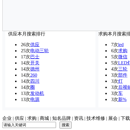
供应本月搜索排行
求购本月搜索
26次
供应
7次
led
25次
电动三轮
6次
求购
17次
巴士
5次
微信
14次
开关
5次
LED
14次
德州
4次
三轮
14次
260
3次
部件
14次
四川
3次
灯
14次
圈
3次
后视
13次
发动机
3次
车
13次
电源
3次
新%
企业
|
供应
|
求购
|
商城
|
知名品牌
|
资讯
|
技术维修
|
展会
|
下载