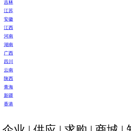
吉林
江苏
安徽
江西
河南
湖南
广西
四川
云南
陕西
青海
新疆
香港
企业
|
供应
|
求购
|
商城
|