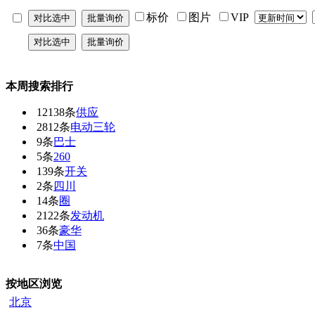
标价
图片
VIP
本周搜索排行
12138条
供应
2812条
电动三轮
9条
巴士
5条
260
139条
开关
2条
四川
14条
圈
2122条
发动机
36条
豪华
7条
中国
按地区浏览
北京