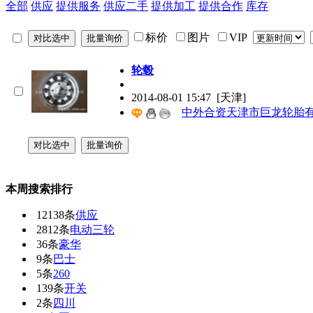
全部
供应
提供服务
供应二手
提供加工
提供合作
库存
标价
图片
VIP
轮毂
2014-08-01 15:47
[天津]
中外合资天津市巨龙轮胎
本周搜索排行
12138条
供应
2812条
电动三轮
36条
豪华
9条
巴士
5条
260
139条
开关
2条
四川