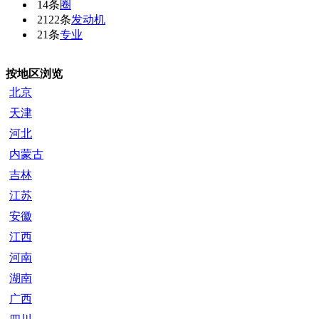
14条
圈
2122条
发动机
21条
专业
按地区浏览
北京
天津
河北
内蒙古
吉林
江苏
安徽
江西
河南
湖南
广西