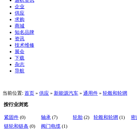
通机资讯
企业
供应
求购
商城
知名品牌
资讯
技术维修
展会
下载
杂志
导航
当前位置:
首页
»
供应
»
新能源汽车
»
通用件
»
轮毂和轮辋
按行业浏览
紧固件
(0)
轴承
(7)
轮胎
(2)
轮毂和轮辋
(1)
密
链轮和链条
(0)
阀门电缆
(1)