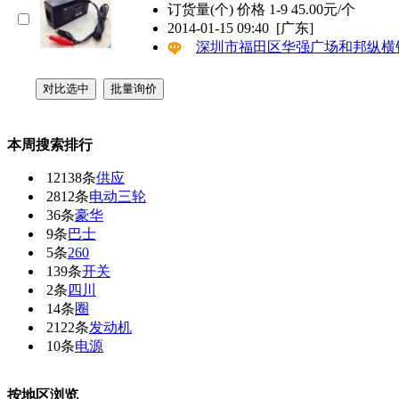
订货量(个) 价格 1-9 45.00元/个
2014-01-15 09:40
[广东]
深圳市福田区华强广场和邦纵横
本周搜索排行
12138条
供应
2812条
电动三轮
36条
豪华
9条
巴士
5条
260
139条
开关
2条
四川
14条
圈
2122条
发动机
10条
电源
按地区浏览