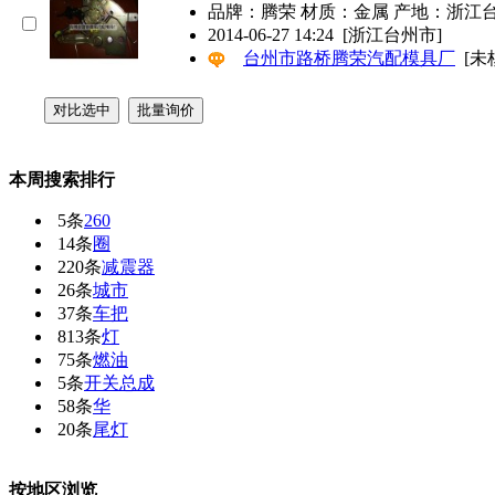
品牌：腾荣 材质：金属 产地：浙江
2014-06-27 14:24
[浙江台州市]
台州市路桥腾荣汽配模具厂
[未
本周搜索排行
5条
260
14条
圈
220条
减震器
26条
城市
37条
车把
813条
灯
75条
燃油
5条
开关总成
58条
华
20条
尾灯
按地区浏览