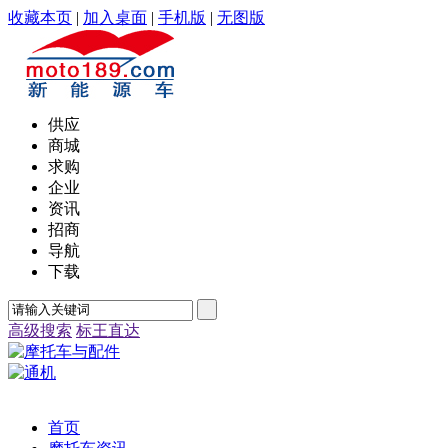
收藏本页
|
加入桌面
|
手机版
|
无图版
供应
商城
求购
企业
资讯
招商
导航
下载
高级搜索
标王直达
首页