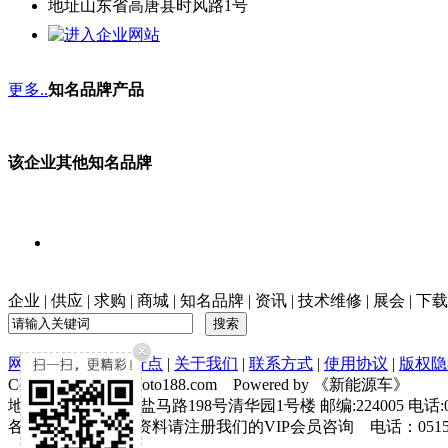
地址
山东省高唐县时风路1号
更多..
知名品牌产品
该企业其他知名品牌
企业
|
供应
|
求购
|
商城
|
知名品牌
|
资讯
|
技术维修
|
展会
|
下载
网站首页
|
全国发行点
|
关于我们
|
联系方式
|
使用协议
|
版权隐
Copyright © XNY.moto188.com Powered by 《新能源车》
地址:江苏省盐城市盐马路198号清华园1号楼 邮编:224005 电话:0515-884
各新能源市场详细资料请注册我们的VIP会员咨询 电话：0515-83279080