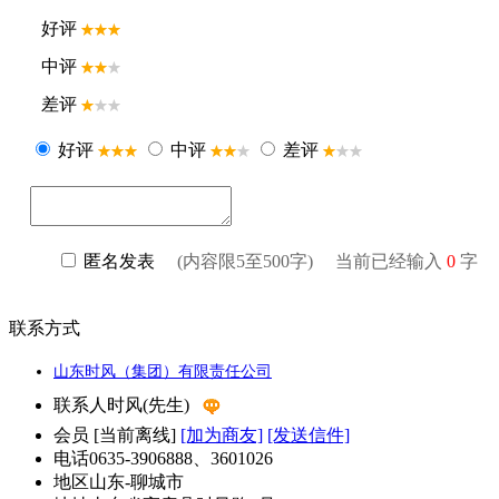
联系方式
山东时风（集团）有限责任公司
联系人
时风(先生)
会员
[
当前离线
]
[加为商友]
[发送信件]
电话
0635-3906888、3601026
地区
山东-聊城市