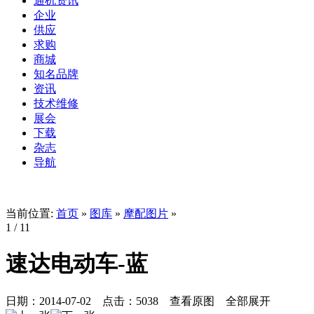
通机资讯
企业
供应
求购
商城
知名品牌
资讯
技术维修
展会
下载
杂志
导航
当前位置:
首页
»
图库
»
摩配图片
»
1
/ 11
速达电动车-蓝
日期：
2014-07-02
点击：
5038
查看原图
全部展开