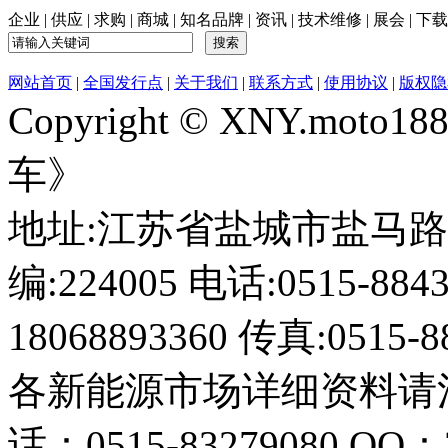
企业
|
供应
|
求购
|
商城
|
知名品牌
|
资讯
|
技术维修
|
展会
|
下载
网站首页
|
全国发行点
|
关于我们
|
联系方式
|
使用协议
|
版权隐
Copyright © XNY.moto
车》
地址:江苏省盐城市盐马路1
编:224005 电话:0515-884
18068893360 传真:0515-8
各新能源市场详细资料请
话：0515-83279080 QQ：