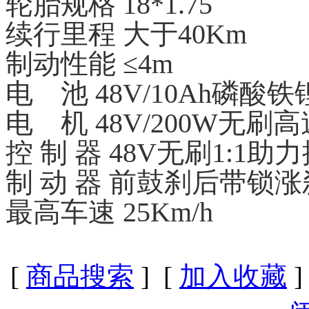
轮胎规格 18*1.75
续行里程 大于40Km
制动性能 ≤4m
电 池 48V/10Ah磷酸
电 机 48V/200W无
控 制 器 48V无刷1:1助
制 动 器 前鼓刹后带锁涨
最高车速 25Km/h
[
商品搜索
] [
加入收藏
]