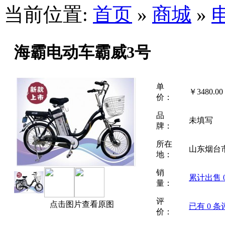
当前位置:
首页
»
商城
»
海霸电动车霸威3号
单
￥
3480.00
价：
品
未填写
牌：
所在
山东烟台
地：
销
累计出售
量：
评
点击图片查看原图
已有
0
条
价：